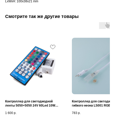
LxWxH: 100x38x21 mm
Смотрите так же другие товары
Контроллер для светодиодной
Контроллер для светодиод
ленты 5050+5050 24V 60Led 10W
гибкого неона LS001 RGB 2
IP20 RGBW, 5050 24V 60Led 14,4W
LSC 004
1 600
р.
783
р.
IP20 RGBW LSC 021