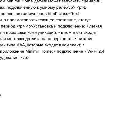
ом Minimir Home датчик может запускать сценарии,
ию, подключенную к умному реле.</p> <p>В
e.minimir.ru/downloads.html" class="text-
жно просматривать текущее состояние, статус
 период.</p> <p>Установка и подключение: • лёгкая
 и прокладки коммуникаций; • в комплект входит
для монтажа датчика на поверхность; • питание
ек типа ААА, которые входят в комплект; •
приложение Minimir Home; • подключение к Wi-Fi 2,4
удования. </p>
а