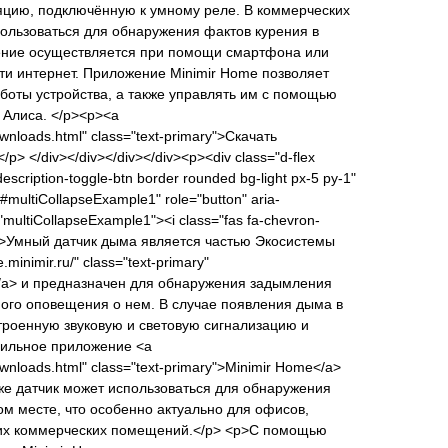
ляцию, подключённую к умному реле. В коммерческих
ользоваться для обнаружения фактов курения в
ение осуществляется при помощи смартфона или
ти интернет. Приложение Minimir Home позволяет
боты устройства, а также управлять им с помощью
 Алиса. </p><p><a
ownloads.html" class="text-primary">Скачать
> </div></div></div></div><p><div class="d-flex
"description-toggle-btn border rounded bg-light px-5 py-1"
"#multiCollapseExample1" role="button" aria-
"multiCollapseExample1"><i class="fas fa-chevron-
<p>Умный датчик дыма является частью Экосистемы
minimir.ru/" class="text-primary"
</a> и предназначен для обнаружения задымления
ного оповещения о нем. В случае появления дыма в
троенную звуковую и световую сигнализацию и
бильное приложение <a
ownloads.html" class="text-primary">Minimir Home</a>
же датчик может использоваться для обнаружения
м месте, что особенно актуально для офисов,
гих коммерческих помещений.</p> <p>С помощью