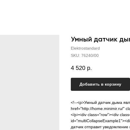
Умный датчик ды
Elektrostandard
SKU:
76240/00
4 520
р.
Добавить в корзину
<!--<p>Умный датчик дыма явл
href="http://home.minimir.ru/" 
</p><div class="row"><div class=
id="multiCollapseExample1"><
датчик отправит уведомление