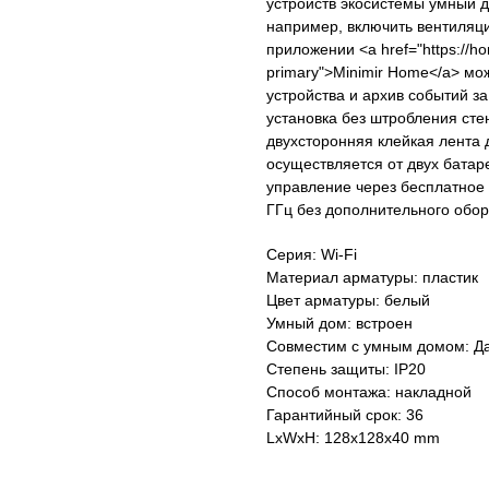
устройств экосистемы умный д
например, включить вентиляц
приложении <a href="https://hom
primary">Minimir Home</a> мо
устройства и архив событий за
установка без штробления стен
двухсторонняя клейкая лента 
осуществляется от двух батаре
управление через бесплатное 
ГГц без дополнительного обор
Серия: Wi-Fi
Материал арматуры: пластик
Цвет арматуры: белый
Умный дом: встроен
Совместим с умным домом: Д
Степень защиты: IP20
Способ монтажа: накладной
Гарантийный срок: 36
LxWxH: 128x128x40 mm