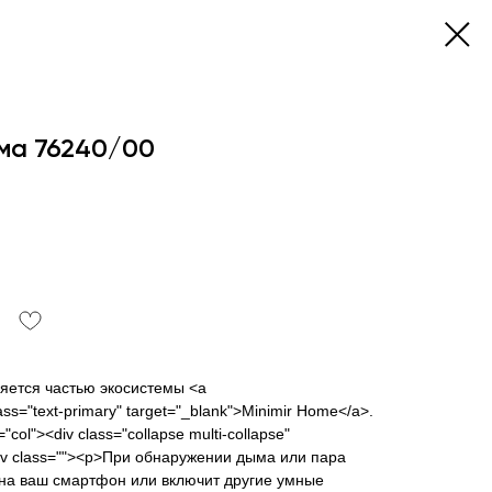
ма 76240/00
яется частью экосистемы <a
class="text-primary" target="_blank">Minimir Home</a>.
"col"><div class="collapse multi-collapse"
div class=""><p>При обнаружении дыма или пара
 на ваш смартфон или включит другие умные