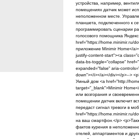
устройства, например, венти
помещениях датчик может исп
неположенном месте. Управл
планшета, подключенного к се
программировать сценарии ра
голосового помощника Яндекс
href="https://home.minimir.ru/d
приложение Minimir Home</a></p
justify-content-start"><a class=
data-bs-toggle="collapse" href=
expanded="false" aria-controls=
down"></i></a></div></p>--> 
Умный дом <a href="http://home.
target="_blank">Minimir Home
или возгорания и своевремен
помещении датчик включит вс
передаст сигнал тревоги в мо
href="https://home.minimir.ru/d
на ваш смартфон.</p> <p>Так
фактов курения в неположенно
отелей, аппартаментов и дру