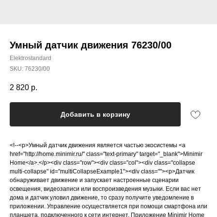
Умный датчик движения 76230/00
Elektrostandard
SKU:
76230/00
2 820
р.
Добавить в корзину
<!--<p>Умный датчик движения является частью экосистемы <a
href="http://home.minimir.ru/" class="text-primary" target="_blank">Minimir
Home</a>.</p><div class="row"><div class="col"><div class="collapse
multi-collapse" id="multiCollapseExample1"><div class=""><p>Датчик
обнаруживает движение и запускает настроенные сценарии
освещения, видеозаписи или воспроизведения музыки. Если вас нет
дома и датчик уловил движение, то сразу получите уведомление в
приложении. Управление осуществляется при помощи смартфона или
планшета, подключенного к сети интернет. Приложение Minimir Home