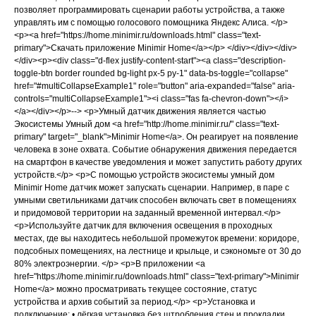
позволяет программировать сценарии работы устройства, а также
управлять им с помощью голосового помощника Яндекс Алиса. </p>
<p><a href="https://home.minimir.ru/downloads.html" class="text-
primary">Скачать приложение Minimir Home</a></p> </div></div></div>
</div><p><div class="d-flex justify-content-start"><a class="description-
toggle-btn border rounded bg-light px-5 py-1" data-bs-toggle="collapse"
href="#multiCollapseExample1" role="button" aria-expanded="false" aria-
controls="multiCollapseExample1"><i class="fas fa-chevron-down"></i>
</a></div></p>--> <p>Умный датчик движения является частью
Экосистемы Умный дом <a href="http://home.minimir.ru/" class="text-
primary" target="_blank">Minimir Home</a>. Он реагирует на появление
человека в зоне охвата. Событие обнаружения движения передается
на смартфон в качестве уведомления и может запустить работу других
устройств.</p> <p>С помощью устройств экосистемы умный дом
Minimir Home датчик может запускать сценарии. Например, в паре с
умными светильниками датчик способен включать свет в помещениях
и придомовой территории на заданный временной интервал.</p>
<p>Используйте датчик для включения освещения в проходных
местах, где вы находитесь небольшой промежуток времени: коридоре,
подсобных помещениях, на лестнице и крыльце, и сэкономьте от 30 до
80% электроэнергии. </p> <p>В приложении <a
href="https://home.minimir.ru/downloads.html" class="text-primary">Minimir
Home</a> можно просматривать текущее состояние, статус
устройства и архив событий за период.</p> <p>Установка и
подключение: • лёгкая установка без штробления стен и прокладки