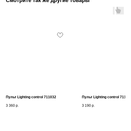
Смотрите так же другие товары
Пульт Lighting control 711032
Пульт Lighting control 71103
3 360
р.
3 190
р.